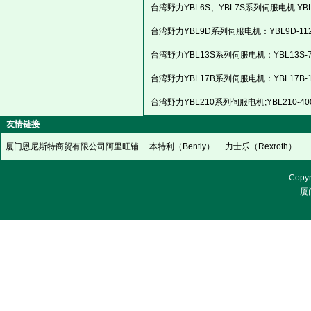
台湾野力YBL6S、YBL7S系列伺服电机:YBL6X
台湾野力YBL9D系列伺服电机：YBL9D-112、YB
台湾野力YBL13S系列伺服电机：YBL13S-75、Y
台湾野力YBL17B系列伺服电机：YBL17B-100、
台湾野力YBL210系列伺服电机;YBL210-400、
友情链接
厦门恩尼斯特商贸有限公司阿里旺铺
本特利（Bently）
力士乐（Rexroth）
Copy
厦