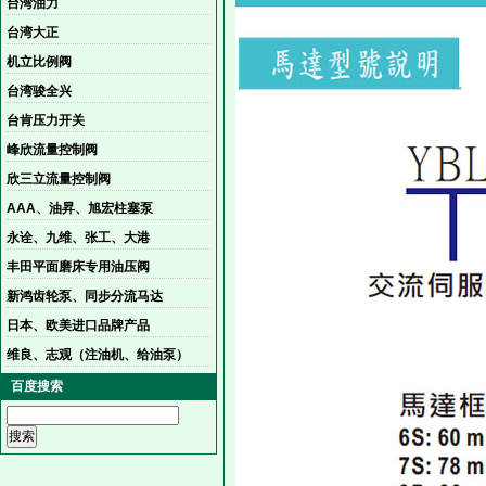
台湾油力
台湾大正
机立比例阀
台湾骏全兴
台肯压力开关
峰欣流量控制阀
欣三立流量控制阀
AAA、油昇、旭宏柱塞泵
永诠、九维、张工、大港
丰田平面磨床专用油压阀
新鸿齿轮泵、同步分流马达
日本、欧美进口品牌产品
维良、志观（注油机、给油泵）
百度搜索